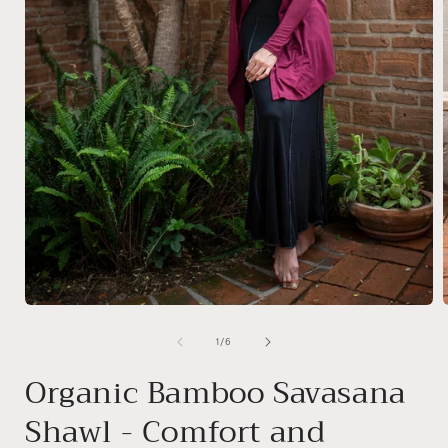
i
Open
media
1
of
1
/
6
in
modal
Organic Bamboo Savasana
Shawl - Comfort and