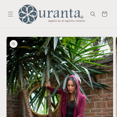
Skip to
content
Cart
Skip to
product
information