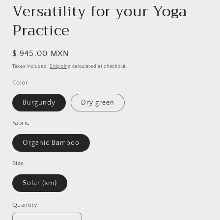
Versatility for your Yoga
Practice
Regular
$ 945.00 MXN
price
Taxes included.
Shipping
calculated at checkout.
Color
Burgundy
Dry green
Fabric
Organic Bamboo
Size
Solar (sm)
Quantity